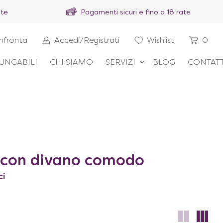
ite
Pagamenti sicuri e fino a 18 rate
nfronta
Accedi/Registrati
Wishlist
0
UNGABILI
CHI SIAMO
SERVIZI
BLOG
CONTATT
a con divano comodo
ci