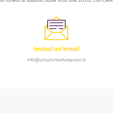
 dal lunedì al sabato, dalle 9:00 alle 20.00, con
Inviaci un'email
info@soluzionisalvaspazio.it