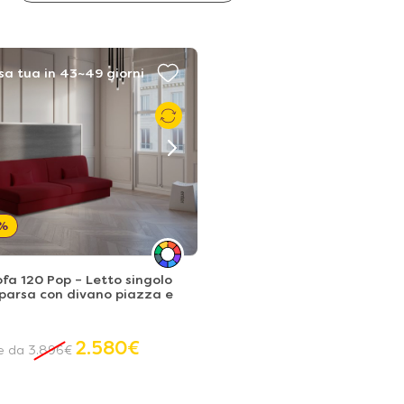
sa tua in 43~49 giorni
%
fa 120 Pop – Letto singolo
parsa con divano piazza e
2.580
€
re da
3.896
€