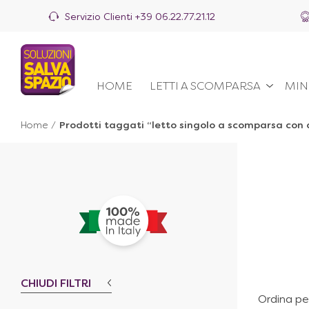
Servizio Clienti
+39 06.22.77.21.12
HOME
LETTI A SCOMPARSA
MIN
Home
/
Prodotti taggati “letto singolo a scomparsa co
CHIUDI FILTRI
Ordina pe