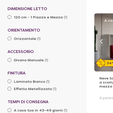
DIMENSIONE LETTO
120 cm - 1 Piazza e Mezza
(1)
A ca
ORIENTAMENTO
Orizzontale
(1)
ACCESSORIO
Divano Manuale
(1)
34
FINITURA
Neve So
Laminato Bianco
(1)
a scom
mezza
Effetto Metallizzato
(1)
A parti
TEMPI DI CONSEGNA
A casa tua in 43~49 giorni
(1)