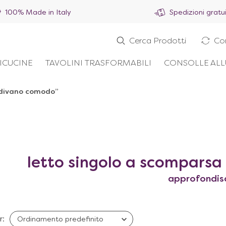
100% Made in Italy
Spedizioni gratu
Cerca Prodotti
Co
ICUCINE
TAVOLINI TRASFORMABILI
CONSOLLE ALL
n divano comodo”
letto singolo a scompars
approfondis
r: