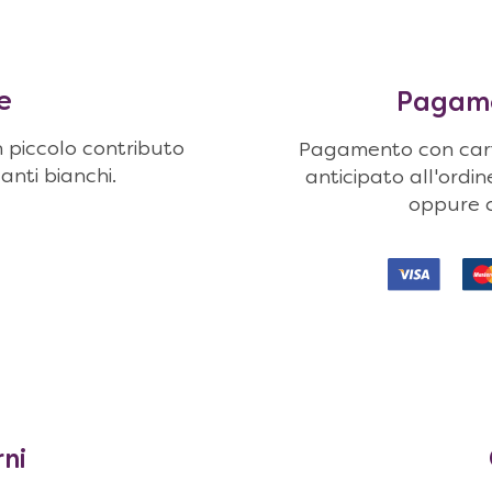
e
Pagamen
n piccolo contributo
Pagamento con carte
uanti bianchi.
anticipato all'ordi
oppure c
rni