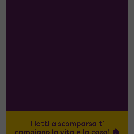
I letti a scomparsa ti
cambiano la vita e la casa! 🏠