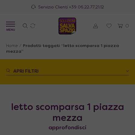
Servizio Clienti
+39 06.22.77.21.12
0
MENU
Home
/
Prodotti taggati “letto scomparsa 1 piazza
mezza”
APRI FILTRI
letto scomparsa 1 piazza
mezza
approfondisci