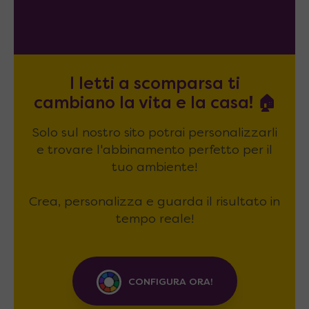
I letti a scomparsa ti
cambiano la vita e la casa! 🏠
Solo sul nostro sito potrai personalizzarli
e trovare l'abbinamento perfetto per il
tuo ambiente!
Crea, personalizza e guarda il risultato in
tempo reale!
CONFIGURA ORA!