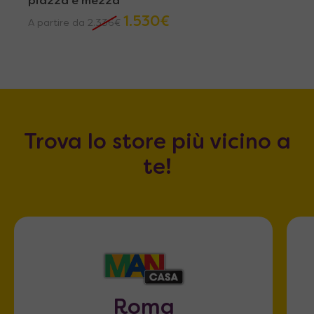
piazza e mezza
1.530
€
A partire da
2.336
€
Trova lo store più vicino a
te!
Roma