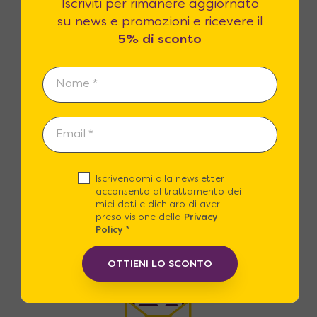
Iscriviti per rimanere aggiornato
su news e promozioni e ricevere il
Contattaci
5% di sconto
Siamo disponibili dal lunedì al sabato, dalle
9:00 alle 20.00, con ORARIO CONTINUATO
Iscrivendomi alla newsletter
acconsento al trattamento dei
Assistenza
miei dati e dichiaro di aver
preso visione della
Privacy
Policy
*
+39 06 22772112
OTTIENI LO SCONTO