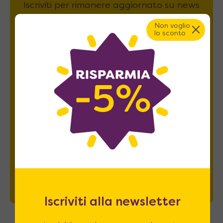
Iscriviti per rimanere aggiornato su news
e promozioni e ricevere il
5% di sconto
.
Non voglio
lo sconto
Esprimo il mio consenso al trattamento dati
relativamente al
punto 2 A e B
dell'informativa
privacy *
REGISTRATI
Iscriviti alla newsletter