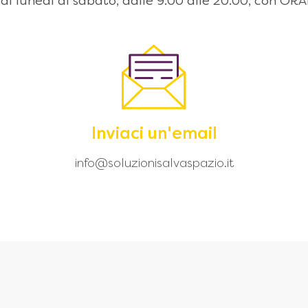
 dal lunedì al sabato, dalle 9:00 alle 20.00, con
Inviaci un'email
info@soluzionisalvaspazio.it