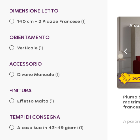
DIMENSIONE LETTO
140 cm - 2 Piazze Francese
(1)
A ca
ORIENTAMENTO
Verticale
(1)
ACCESSORIO
Divano Manuale
(1)
36
FINITURA
Piuma S
Effetto Malta
(1)
matrimo
frances
TEMPI DI CONSEGNA
A parti
A casa tua in 43~49 giorni
(1)