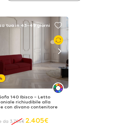
sa tua in 43~49 giorni
%
ofa 140 Ibisco – Letto
niale richiudibile alla
e con divano contenitore
2.405
€
re da
3.766
€