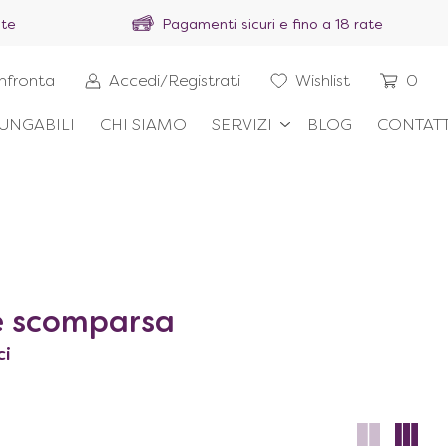
ite
Pagamenti sicuri e fino a 18 rate
nfronta
Accedi/Registrati
Wishlist
0
UNGABILI
CHI SIAMO
SERVIZI
BLOG
CONTATT
e scomparsa
ci