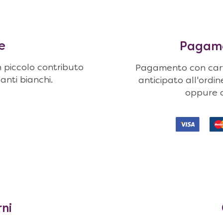
e
Pagamen
n piccolo contributo
Pagamento con carte
uanti bianchi.
anticipato all'ordi
oppure c
rni