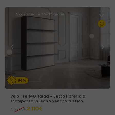
A casa tua in 33~39 giorni
36%
Velo Tre 140 Taiga – Letto libreria a
scomparsa in legno venato rustico
2.110
€
A
3.285
€