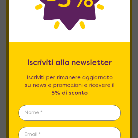
Newsletter
Iscriviti per rimanere aggiornato su news
e promozioni e ricevere il
5% di sconto
.
Iscriviti alla newsletter
Iscriviti per rimanere aggiornato
su news e promozioni e ricevere il
Esprimo il mio consenso al trattamento dati
5% di sconto
relativamente al
punto 2 A e B
dell'informativa
privacy *
REGISTRATI