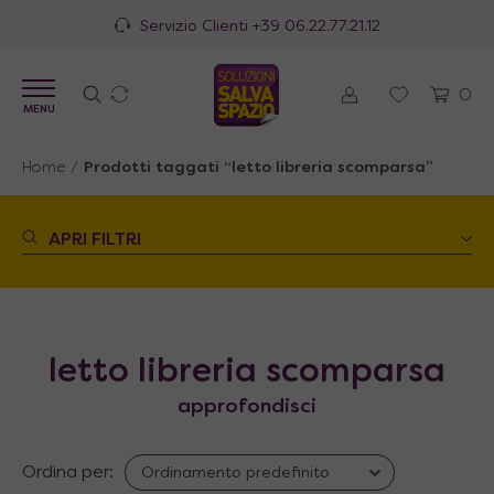
Servizio Clienti
+39 06.22.77.21.12
0
MENU
Home
/
Prodotti taggati “letto libreria scomparsa”
APRI FILTRI
letto libreria scomparsa
approfondisci
Ordina per: