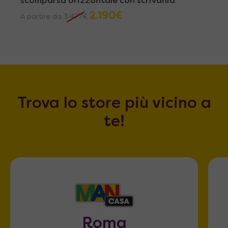
scomparsa orizzontale con scrivania
2.190
€
A partire da
3.477
€
Trova lo store più vicino a
te!
Roma