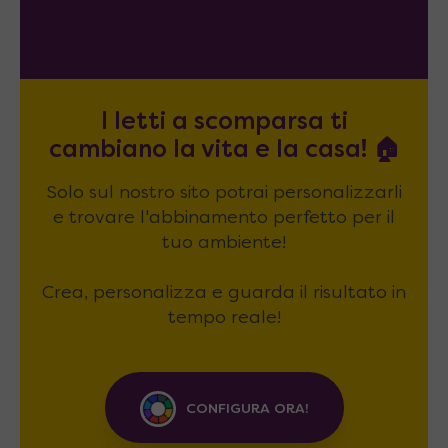
I letti a scomparsa ti
cambiano la vita e la casa! 🏠
Solo sul nostro sito potrai personalizzarli
e trovare l'abbinamento perfetto per il
tuo ambiente!
Crea, personalizza e guarda il risultato in
tempo reale!
CONFIGURA ORA!