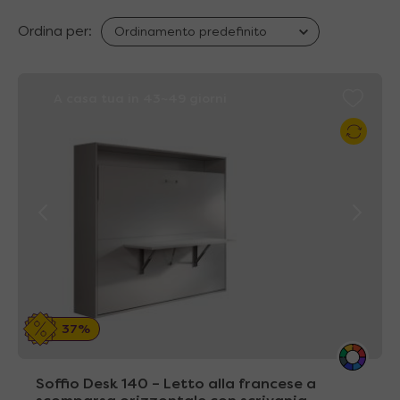
Ordina per:
A casa tua in 43~49 giorni
37%
Soffio Desk 140 – Letto alla francese a