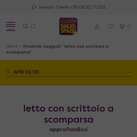
Servizio Clienti
+39 06.22.77.21.12
0
MENU
Home
/
Prodotti taggati “letto con scrittoio a
scomparsa”
APRI FILTRI
letto con scrittoio a
scomparsa
approfondisci