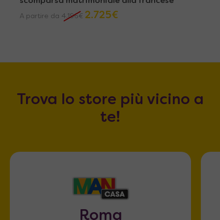
scomparsa matrimoniale alla francese
2.725
€
A partire da
4.196
€
Trova lo store più vicino a
te!
Roma