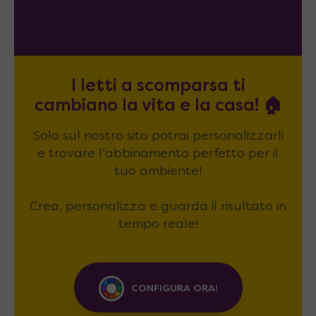
I letti a scomparsa ti
cambiano la vita e la casa! 🏠
Solo sul nostro sito potrai personalizzarli
e trovare l'abbinamento perfetto per il
tuo ambiente!
Crea, personalizza e guarda il risultato in
tempo reale!
CONFIGURA ORA!