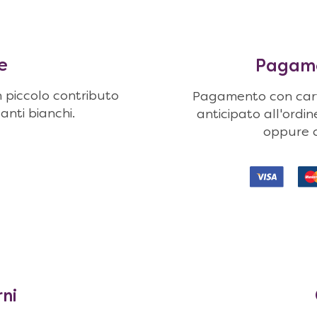
e
Pagamen
n piccolo contributo
Pagamento con carte
uanti bianchi.
anticipato all'ordi
oppure c
rni