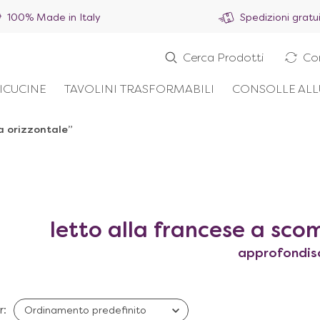
100% Made in Italy
Spedizioni gratu
Cerca Prodotti
Co
ICUCINE
TAVOLINI TRASFORMABILI
CONSOLLE ALL
a orizzontale”
letto alla francese a sc
approfondis
r: