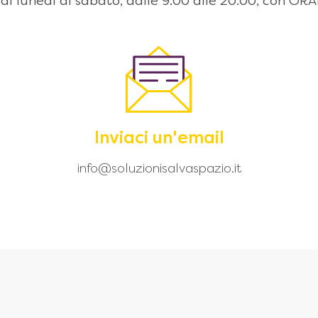
 dal lunedì al sabato, dalle 9:00 alle 20.00, con
Inviaci un'email
info@soluzionisalvaspazio.it