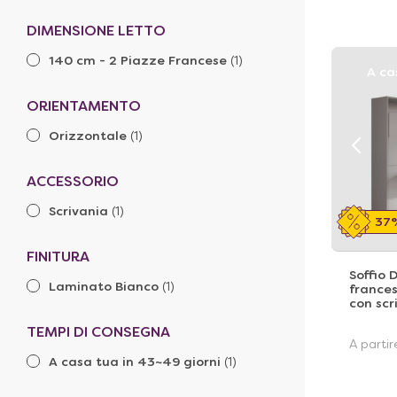
DIMENSIONE LETTO
140 cm - 2 Piazze Francese
(1)
A ca
ORIENTAMENTO
Orizzontale
(1)
ACCESSORIO
Scrivania
(1)
37
FINITURA
Soffio 
Laminato Bianco
(1)
france
con scr
TEMPI DI CONSEGNA
A parti
A casa tua in 43~49 giorni
(1)