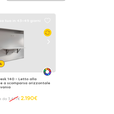
sa tua in 43~49 giorni
%
Desk 140 – Letto alla
se a scomparsa orizzontale
ivania
2.190
€
re da
3.477
€