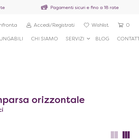
ite
Pagamenti sicuri e fino a 18 rate
nfronta
Accedi/Registrati
Wishlist
0
UNGABILI
CHI SIAMO
SERVIZI
BLOG
CONTATT
omparsa orizzontale
ci