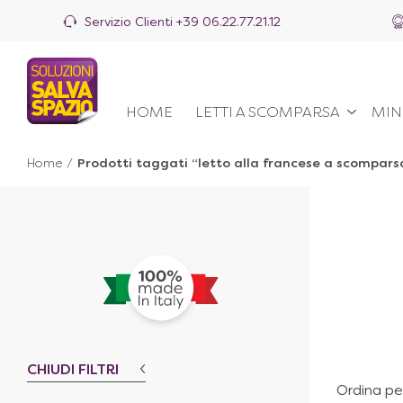
Servizio Clienti
+39 06.22.77.21.12
HOME
LETTI A SCOMPARSA
MIN
Home
/
Prodotti taggati “letto alla francese a scompars
CHIUDI FILTRI
Ordina pe