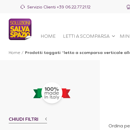
Servizio Clienti
+39 06.22.77.21.12
HOME
LETTI A SCOMPARSA
MIN
Home
/
Prodotti taggati “letto a scomparsa verticale al
CHIUDI FILTRI
Ordina pe