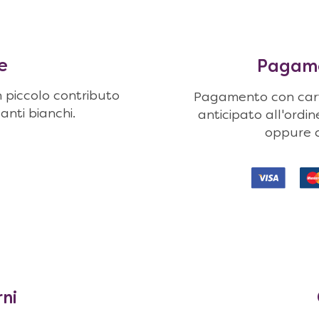
e
Pagamen
n piccolo contributo
Pagamento con carte
uanti bianchi.
anticipato all'ordi
oppure c
rni