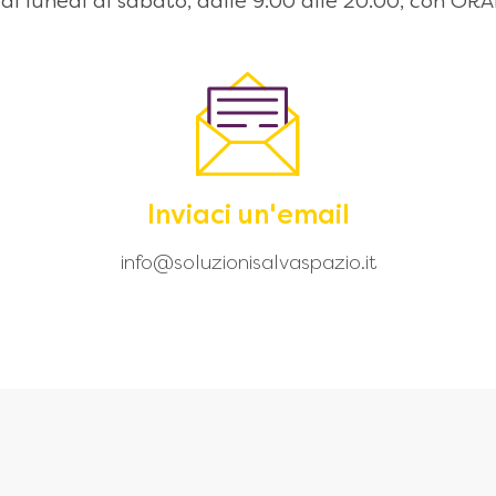
 dal lunedì al sabato, dalle 9:00 alle 20.00, con
Inviaci un'email
info@soluzionisalvaspazio.it