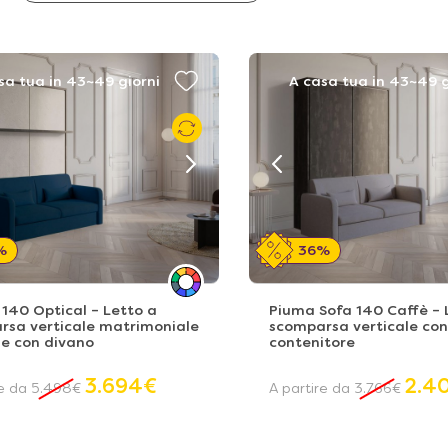
sa tua in 43~49 giorni
A casa tua in 43~49 g
%
36%
140 Optical – Letto a
Piuma Sofa 140 Caffè – 
rsa verticale matrimoniale
scomparsa verticale con
se con divano
contenitore
3.694
€
2.4
re da
5.498
€
A partire da
3.766
€