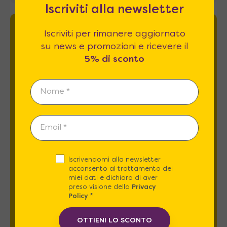
Iscriviti alla newsletter
Iscriviti per rimanere aggiornato
Newsletter
su news e promozioni e ricevere il
5% di sconto
Iscriviti per rimanere aggiornato su news
e promozioni e ricevere il
5% di sconto
.
Iscrivendomi alla newsletter
acconsento al trattamento dei
miei dati e dichiaro di aver
Esprimo il mio consenso al trattamento dati
preso visione della
Privacy
relativamente al
punto 2 A e B
dell'informativa
Policy
*
privacy *
OTTIENI LO SCONTO