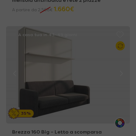
mensola antiribalta e rete 2 piazze
1.660
€
A partire da
2.568
€
A casa tua in 43~49 giorni
35%
Brezza 160 Big – Letto a scomparsa