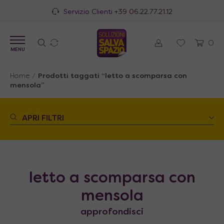
Servizio Clienti
+39 06.22.77.21.12
0
MENU
Home
/
Prodotti taggati “letto a scomparsa con
mensola”
APRI FILTRI
letto a scomparsa con
mensola
approfondisci