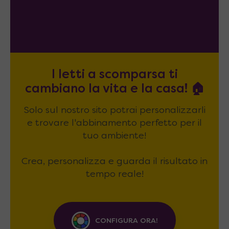
I letti a scomparsa ti
cambiano la vita e la casa! 🏠
Solo sul nostro sito potrai personalizzarli
e trovare l'abbinamento perfetto per il
tuo ambiente!
Crea, personalizza e guarda il risultato in
tempo reale!
CONFIGURA ORA!