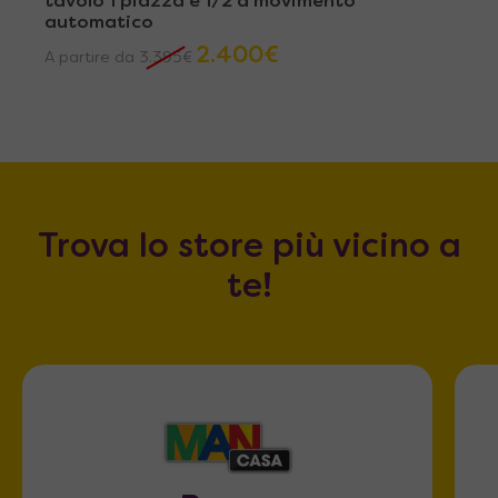
tavolo 1 piazza e 1/2 a movimento
automatico
2.400
€
A partire da
3.395
€
Trova lo store più vicino a
te!