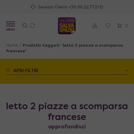
Servizio Clienti
+39 06.22.77.21.12
0
MENU
Home
/
Prodotti taggati “letto 2 piazze a scomparsa
francese”
APRI FILTRI
letto 2 piazze a scomparsa
francese
approfondisci