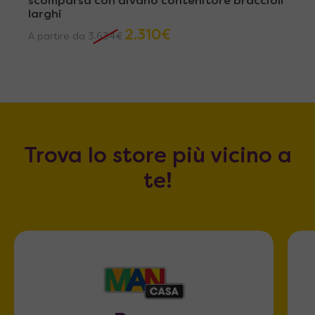
scomparsa con divano contenitore braccioli
larghi
2.310
€
A partire da
3.634
€
Trova lo store più vicino a
te!