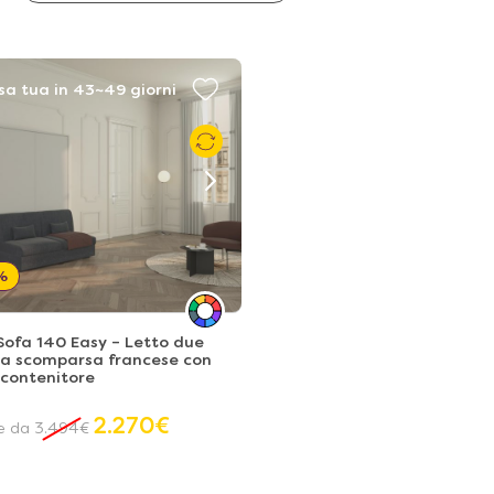
sa tua in 43~49 giorni
%
ofa 140 Easy – Letto due
 a scomparsa francese con
contenitore
2.270
€
re da
3.494
€