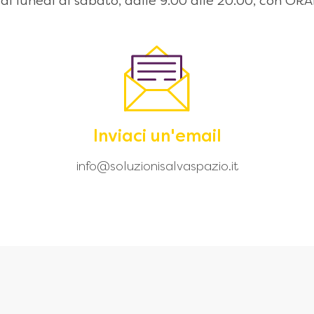
 dal lunedì al sabato, dalle 9:00 alle 20.00, con
Inviaci un'email
info@soluzionisalvaspazio.it