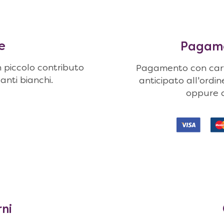
e
Pagamen
n piccolo contributo
Pagamento con carte
uanti bianchi.
anticipato all'ordi
oppure c
rni