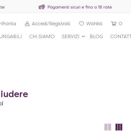
ite
Pagamenti sicuri e fino a 18 rate
nfronta
Accedi/Registrati
Wishlist
0
UNGABILI
CHI SIAMO
SERVIZI
BLOG
CONTATT
hiudere
ci