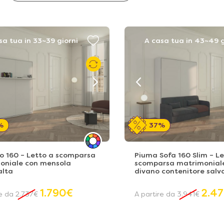
sa tua in 33~39 giorni
A casa tua in 43~49 g
%
37%
o 160 – Letto a scomparsa
Piuma Sofa 160 Slim – Le
oniale con mensola
scomparsa matrimonial
alta
divano contenitore salv
1.790
€
2.4
re da
2.737
€
A partire da
3.941
€