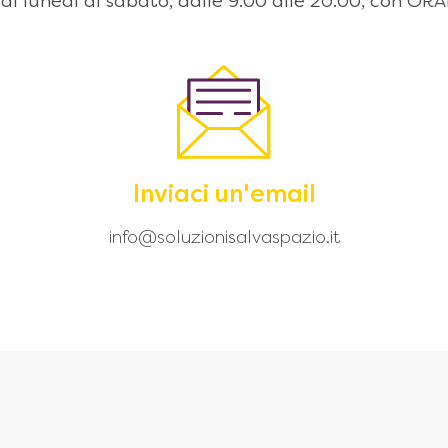
 dal lunedì al sabato, dalle 9:00 alle 20.00, con
Inviaci un'email
info@soluzionisalvaspazio.it