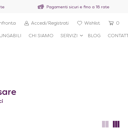
ite
Pagamenti sicuri e fino a 18 rate
nfronta
Accedi/Registrati
Wishlist
0
UNGABILI
CHI SIAMO
SERVIZI
BLOG
CONTATT
sare
ci