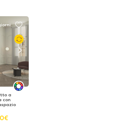
iorni
tto a
e con
aspazio
70
€