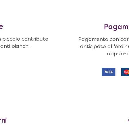
e
Pagamen
n piccolo contributo
Pagamento con carte
uanti bianchi.
anticipato all'ordi
oppure c
rni