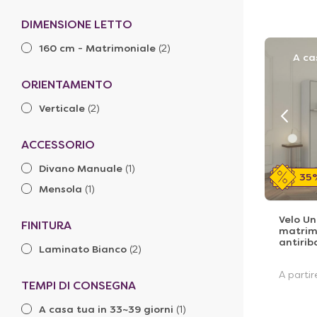
DIMENSIONE LETTO
160 cm - Matrimoniale
(2)
A ca
ORIENTAMENTO
Verticale
(2)
ACCESSORIO
Divano Manuale
(1)
35
Mensola
(1)
Velo Un
FINITURA
matrim
antirib
Laminato Bianco
(2)
A parti
TEMPI DI CONSEGNA
A casa tua in 33~39 giorni
(1)