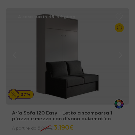
A casa tua in 43~49 giorni
37%
Aria Sofa 120 Easy – Letto a scomparsa 1
piazza e mezzo con divano automatico
3.190
€
A partire da
5.094
€