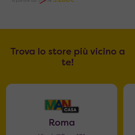
3.280
€
A partire da
5.375
€
Trova lo store più vicino a
te!
Roma