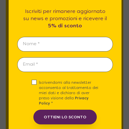
Newsletter
Iscriviti per rimanere aggiornato
su news e promozioni e ricevere il
Iscriviti per rimanere aggiornato su news
5% di sconto
e promozioni e ricevere il
5% di sconto
.
Iscrivendomi alla newsletter
acconsento al trattamento dei
Esprimo il mio consenso al trattamento dati
miei dati e dichiaro di aver
relativamente al
punto 2 A e B
dell'informativa
preso visione della
Privacy
privacy *
Policy
*
OTTIENI LO SCONTO
REGISTRATI