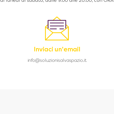
 dal lunedì al sabato, dalle 9:00 alle 20.00, con
Inviaci un'email
info@soluzionisalvaspazio.it