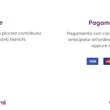
e
Pagamen
n piccolo contributo
Pagamento con carte
uanti bianchi.
anticipato all'ordi
oppure c
rni