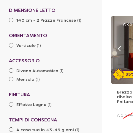
DIMENSIONE LETTO
140 cm - 2 Piazze Francese
(1)
A ca
ORIENTAMENTO
Verticale
(1)
ACCESSORIO
Divano Automatico
(1)
35
Mensola
(1)
Brezza 
FINITURA
ribalta
finitur
Effetto Legno
(1)
A
5.344
TEMPI DI CONSEGNA
A casa tua in 43~49 giorni
(1)