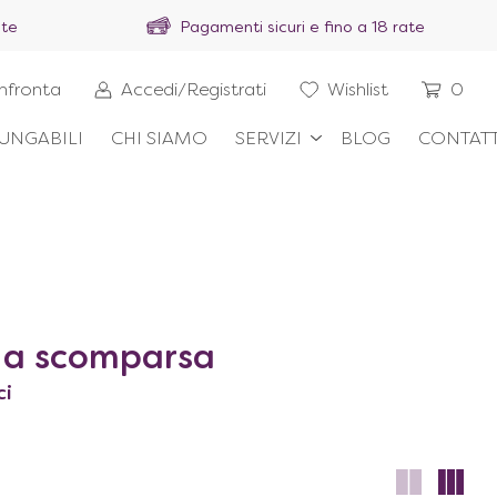
ite
Pagamenti sicuri e fino a 18 rate
nfronta
Accedi/Registrati
Wishlist
0
UNGABILI
CHI SIAMO
SERVIZI
BLOG
CONTATT
a a scomparsa
ci