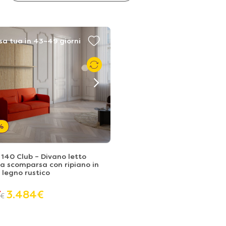
sa tua in 43~49 giorni
%
140 Club – Divano letto
 a scomparsa con ripiano in
a legno rustico
3.484
€
€