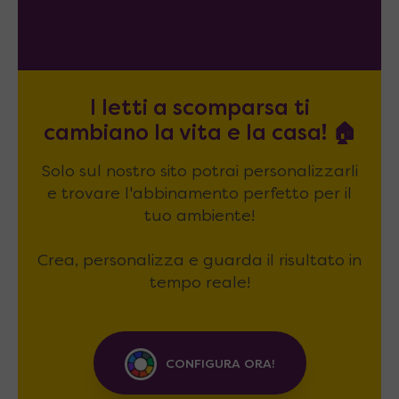
I letti a scomparsa ti
cambiano la vita e la casa! 🏠
Solo sul nostro sito potrai personalizzarli
e trovare l'abbinamento perfetto per il
tuo ambiente!
Crea, personalizza e guarda il risultato in
tempo reale!
CONFIGURA ORA!