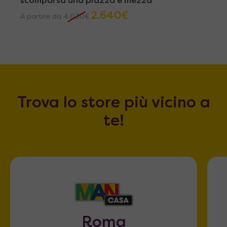
scomparsa una piazza e mezza
2.640
€
A partire da
4.030
€
Trova lo store più vicino a
te!
Roma