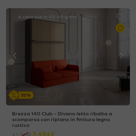
A casa tua in 43~49 giorni
35%
Brezza 140 Club – Divano letto ribalta a
scomparsa con ripiano in finitura legno
rustico
3.484
€
A
5.344
€