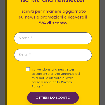
Iscriviti alla newsletter
Newsletter
Iscriviti per rimanere aggiornato
su news e promozioni e ricevere il
5% di sconto
Iscriviti per rimanere aggiornato su news
e promozioni e ricevere il
5% di sconto
.
Iscrivendomi alla newsletter
acconsento al trattamento dei
Esprimo il mio consenso al trattamento dati
miei dati e dichiaro di aver
relativamente al
punto 2 A e B
dell'informativa
preso visione della
Privacy
privacy *
Policy
*
OTTIENI LO SCONTO
REGISTRATI