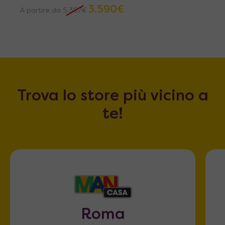
3.590
€
A partire da
5.357
€
Trova lo store più vicino a
te!
Roma