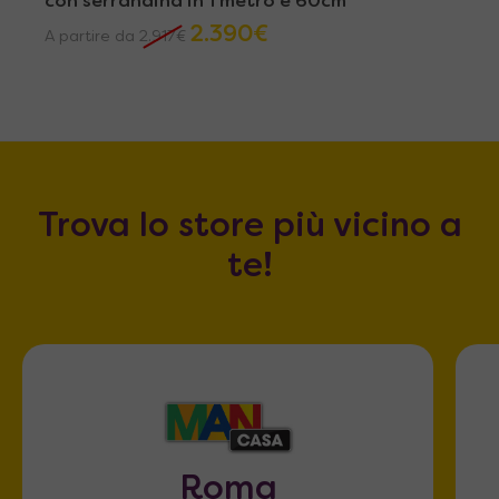
con serrandina in 1 metro e 60cm
2.390
€
A partire da
2.917
€
Trova lo store più vicino a
te!
Roma