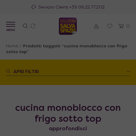
Servizio Clienti
+39 06.22.77.21.12
0
MENU
Home
/
Prodotti taggati “cucina monoblocco con frigo
sotto top”
APRI FILTRI
cucina monoblocco con
frigo sotto top
approfondisci