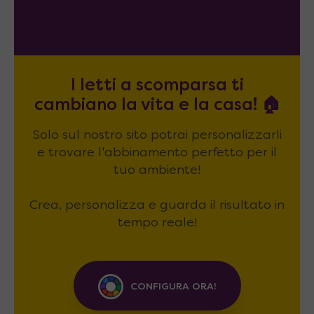
I letti a scomparsa ti
cambiano la vita e la casa! 🏠
Solo sul nostro sito potrai personalizzarli
e trovare l'abbinamento perfetto per il
tuo ambiente!
Crea, personalizza e guarda il risultato in
tempo reale!
CONFIGURA ORA!