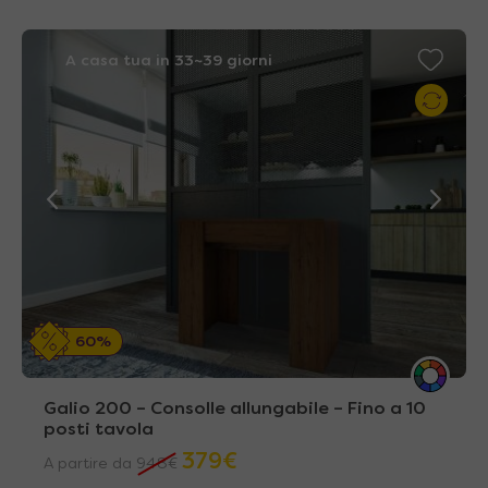
A casa tua in 33~39 giorni
60%
Galio 200 – Consolle allungabile – Fino a 10
posti tavola
379
€
A partire da
948
€