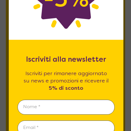
Newsletter
Iscriviti per rimanere aggiornato su news
e promozioni e ricevere il
5% di sconto
.
Iscriviti alla newsletter
Iscriviti per rimanere aggiornato
su news e promozioni e ricevere il
Esprimo il mio consenso al trattamento dati
5% di sconto
relativamente al
punto 2 A e B
dell'informativa
privacy *
REGISTRATI