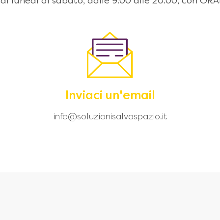
 dal lunedì al sabato, dalle 9:00 alle 20.00, con
Inviaci un'email
info@soluzionisalvaspazio.it