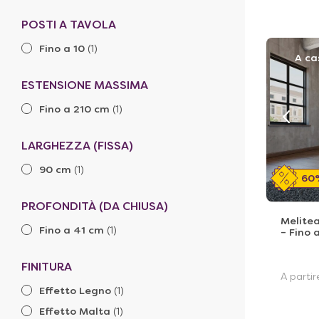
POSTI A TAVOLA
Fino a 10
(1)
A ca
ESTENSIONE MASSIMA
Fino a 210 cm
(1)
LARGHEZZA (FISSA)
90 cm
(1)
60
PROFONDITÀ (DA CHIUSA)
Melitea
Fino a 41 cm
(1)
– Fino 
FINITURA
A parti
Effetto Legno
(1)
Effetto Malta
(1)