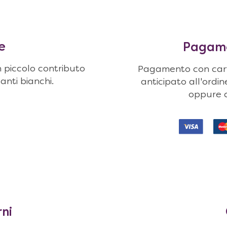
e
Pagamen
n piccolo contributo
Pagamento con carte
uanti bianchi.
anticipato all'ordi
oppure c
rni