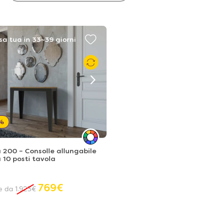
sa tua in 33~39 giorni
%
 200 – Consolle allungabile
a 10 posti tavola
769
€
re da
1.923
€