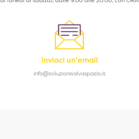
 dal lunedì al sabato, dalle 9:00 alle 20.00, con
Inviaci un'email
info@soluzionisalvaspazio.it