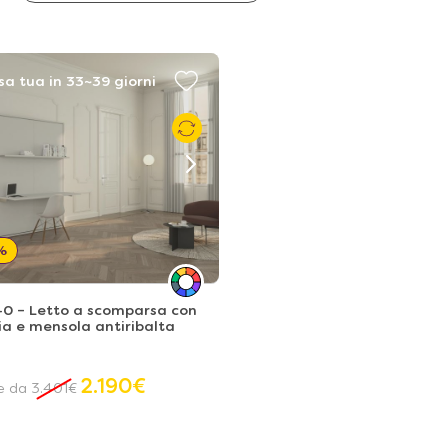
sa tua in 33~39 giorni
%
40 – Letto a scomparsa con
ia e mensola antiribalta
2.190
€
re da
3.401
€