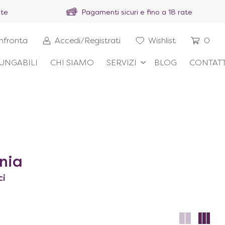
ite
Pagamenti sicuri e fino a 18 rate
nfronta
Accedi/Registrati
Wishlist
0
UNGABILI
CHI SIAMO
SERVIZI
BLOG
CONTATT
ania
ci