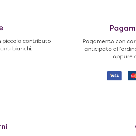
e
Pagamen
n piccolo contributo
Pagamento con carte
uanti bianchi.
anticipato all'ordi
oppure c
rni