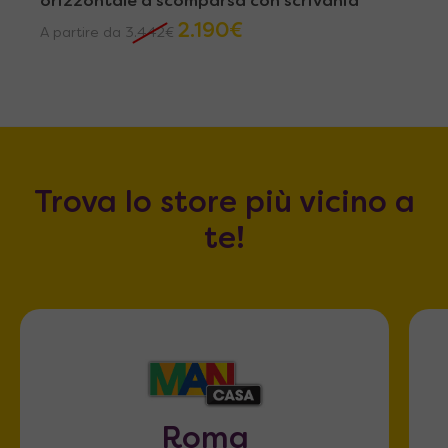
orizzontale a scomparsa con scrivania
2.190
€
A partire da
3.442
€
Trova lo store più vicino a
te!
Roma