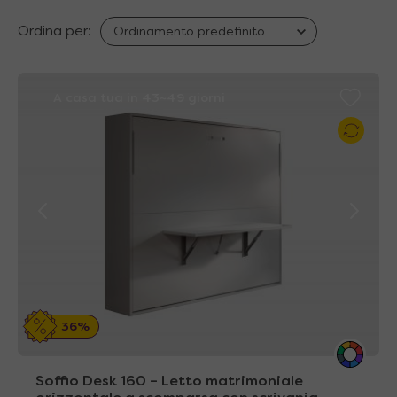
Ordina per:
A casa tua in 43~49 giorni
36%
Soffio Desk 160 – Letto matrimoniale