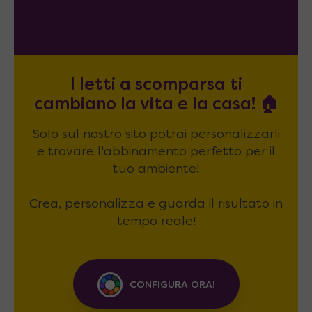
I letti a scomparsa ti
cambiano la vita e la casa! 🏠
Solo sul nostro sito potrai personalizzarli
e trovare l'abbinamento perfetto per il
tuo ambiente!
Crea, personalizza e guarda il risultato in
tempo reale!
CONFIGURA ORA!