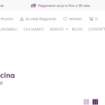
ite
Pagamenti sicuri e fino a 18 rate
nfronta
Accedi/Registrati
Wishlist
0
UNGABILI
CHI SIAMO
SERVIZI
BLOG
CONTATT
cina
ci