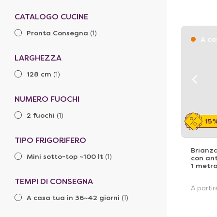
CATALOGO CUCINE
Pronta Consegna
(1)
A ca
LARGHEZZA
128 cm
(1)
NUMERO FUOCHI
2 fuochi
(1)
15
TIPO FRIGORIFERO
Brianz
Mini sotto-top ~100 lt
(1)
con ant
1 metr
TEMPI DI CONSEGNA
A parti
A casa tua in 36~42 giorni
(1)