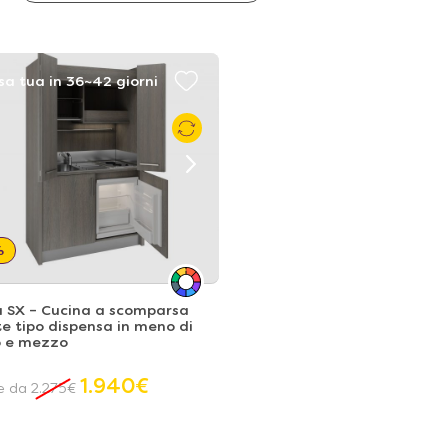
sa tua in 36~42 giorni
%
a SX – Cucina a scomparsa
e tipo dispensa in meno di
o e mezzo
1.940
€
re da
2.275
€