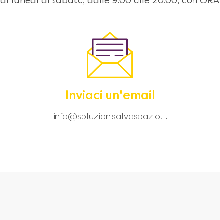
 dal lunedì al sabato, dalle 9:00 alle 20.00, con
Inviaci un'email
info@soluzionisalvaspazio.it