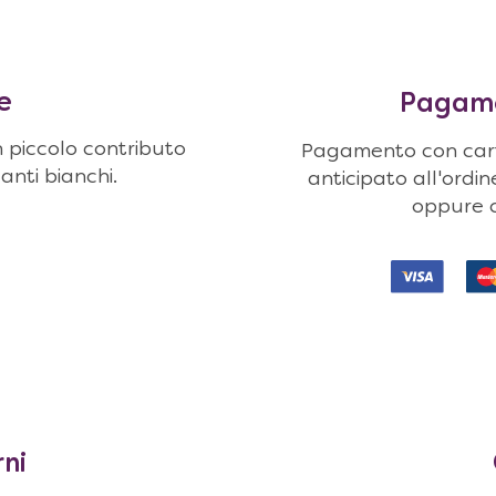
e
Pagamen
n piccolo contributo
Pagamento con carte
uanti bianchi.
anticipato all'ordi
oppure c
rni