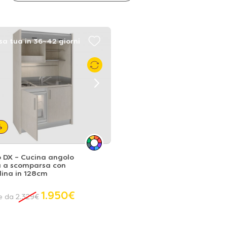
sa tua in 36~42 giorni
%
 DX – Cucina angolo
a a scomparsa con
dina in 128cm
1.950
€
re da
2.329
€