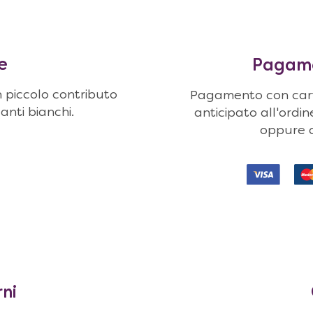
e
Pagamen
n piccolo contributo
Pagamento con carte
uanti bianchi.
anticipato all'ordi
oppure c
rni