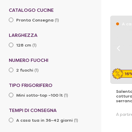
CATALOGO CUCINE
Pronta Consegna
(1)
A ca
LARGHEZZA
128 cm
(1)
NUMERO FUOCHI
2 fuochi
(1)
16
TIPO FRIGORIFERO
Salento
Mini sotto-top ~100 lt
(1)
cottur
serran
TEMPI DI CONSEGNA
A parti
A casa tua in 36~42 giorni
(1)