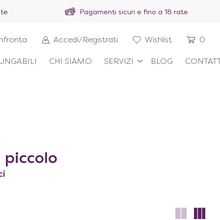
ite
Pagamenti sicuri e fino a 18 rate
nfronta
Accedi/Registrati
Wishlist
0
UNGABILI
CHI SIAMO
SERVIZI
BLOG
CONTATT
 piccolo
ci