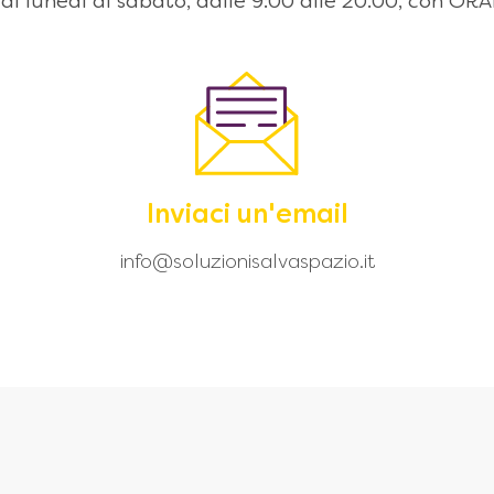
 dal lunedì al sabato, dalle 9:00 alle 20.00, con
Inviaci un'email
info@soluzionisalvaspazio.it