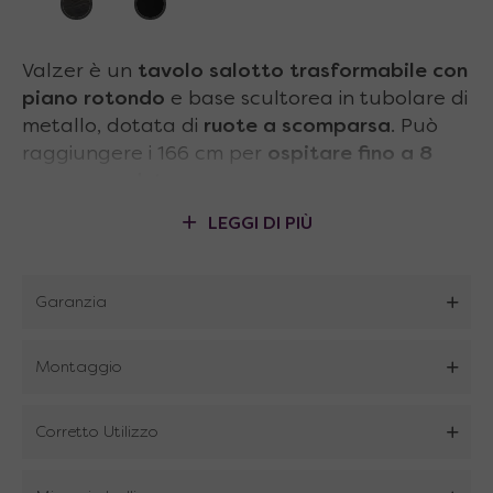
Valzer è un
tavolo salotto trasformabile
con
piano
rotondo
e base scultorea in tubolare di
metallo, dotata di
ruote a scomparsa
. Può
raggiungere i 166 cm per
ospitare fino a 8
persone sedute
.
Punti di forza
tavolo salotto
LEGGI DI PIÙ
trasformabile
:
Dimensioni ridotte quando chiuso
Garanzia
Prolunga già contenuta nel piano tavolo
Montaggio
Meccanismo studiato per rendere
l’apertura semplice e leggera per tutti
Corretto Utilizzo
Gambe tubolari con ruote a scomparsa