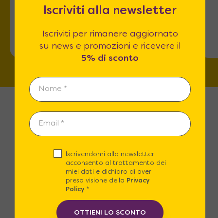
Roma
Iscriviti alla newsletter
Via dell'Omo 101
Iscriviti per rimanere aggiornato
su news e promozioni e ricevere il
5% di sconto
Iscrivendomi alla newsletter
Spedizioni Gratuite
acconsento al trattamento dei
miei dati e dichiaro di aver
preso visione della
Privacy
Spedizione Gratuita in tutta Italia o
Policy
*
con un piccolo contributo puoi
scegliere il nostro Servizio in guanti
OTTIENI LO SCONTO