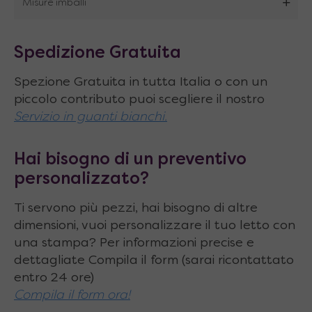
Misure imballi
Caratteristiche tecniche:
Dimensioni
tutto
chiuso
: diametro ⦰ 106 x
Spedizione Gratuita
H.36 cm
Spezione Gratuita in tutta Italia o con un
Dimensioni
tutto
aperto
: 166 x 106 x H.75
piccolo contributo puoi scegliere il nostro
Servizio in guanti bianchi.
cm
Estensioni
possibili piano tavolo: 106 ⇄ 166
Hai bisogno di un preventivo
cm
personalizzato?
Altezza piano
: 36 ⇵ 75 cm
Ti servono più pezzi, hai bisogno di altre
Tipo di allunghe
: 1 interna con apertura a
dimensioni, vuoi personalizzare il tuo letto con
libro, in nobilitato in tinta con piano
una stampa? Per informazioni precise e
dettagliate Compila il form (sarai ricontattato
Numero e dimensioni allunghe
: 1 da 106 x
entro 24 ore)
60 cm
Compila il form ora!