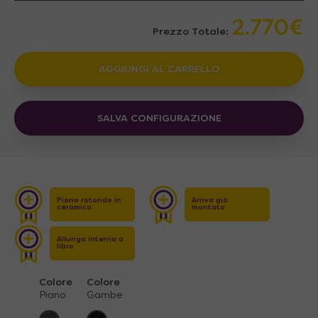
2.770€
Prezzo Totale:
AGGIUNGI AL CARRELLO
SALVA CONFIGURAZIONE
Piano rotondo in
Arriva già
ceramica
montato
Allunga interna a
libro
Colore
Colore
Piano
Gambe