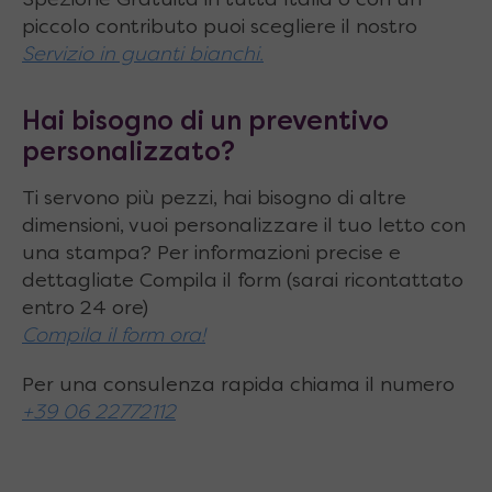
Spezione Gratuita in tutta Italia o con un
piccolo contributo puoi scegliere il nostro
Dimensioni
tutto
aperto
: 202 x 75 x H.83
Servizio in guanti bianchi.
cm
Estensioni
possibili piano tavolo: 122 ⇄ 162
Hai bisogno di un preventivo
⇄ 202 cm
personalizzato?
Larghezza piano
(fissa): ⇿ 75 cm
Ti servono più pezzi, hai bisogno di altre
Altezza piano
: 42 ⇵ 83 cm
dimensioni, vuoi personalizzare il tuo letto con
una stampa? Per informazioni precise e
Tipo di allunghe
: Interne con apertura a
dettagliate Compila il form (sarai ricontattato
libro
entro 24 ore)
Compila il form ora!
Numero e dimensioni allunghe
: 2 da 75 x 40
cm
Per una consulenza rapida chiama il numero
+39 06 22772112
Materiale del piano
: Pannelli nobilitati
Apertura piano
: Laterale scorrevole