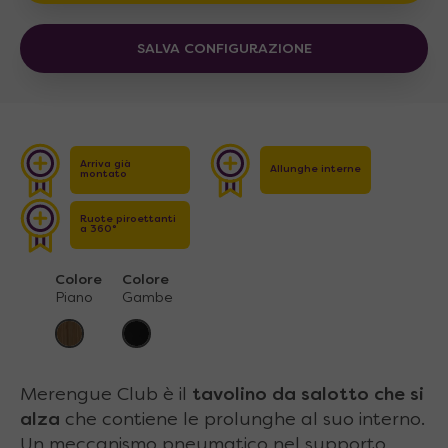
SALVA CONFIGURAZIONE
Arriva già
Allunghe interne
montato
Ruote piroettanti
a 360°
Colore
Colore
Piano
Gambe
Merengue Club è il
tavolino da salotto che si
alza
che contiene le prolunghe al suo interno.
Un meccanismo pneumatico nel supporto