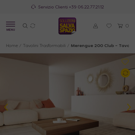
Servizio Clienti
+39 06.22.77.21.12
0
MENU
Home
/
Tavolini Trasformabili
/
Merengue 200 Club – Tavolino