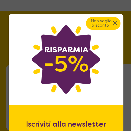
Base
: Gamba unica centrale in metallo a
base rettangolare
Non voglio
Rotelle
: Sì, piroettanti a scomparsa.
lo sconto
Trova lo store più vicino a
te!
Roma
Via dell'Omo 101
Iscriviti alla newsletter