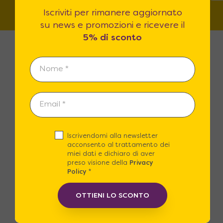
Iscriviti per rimanere aggiornato
su news e promozioni e ricevere il
5% di sconto
Spedizioni Gratuite
Spedizione Gratuita in tutta Italia o
Iscrivendomi alla newsletter
con un piccolo contributo puoi
acconsento al trattamento dei
scegliere il nostro Servizio in guanti
miei dati e dichiaro di aver
preso visione della
Privacy
bianchi.
Policy
*
OTTIENI LO SCONTO