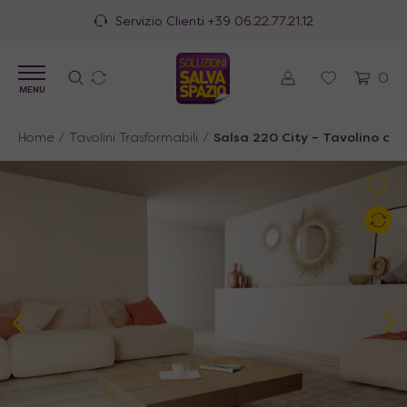
Servizio Clienti
+39 06.22.77.21.12
0
MENU
Home
/
Tavolini Trasformabili
/
Salsa 220 City – Tavolino che