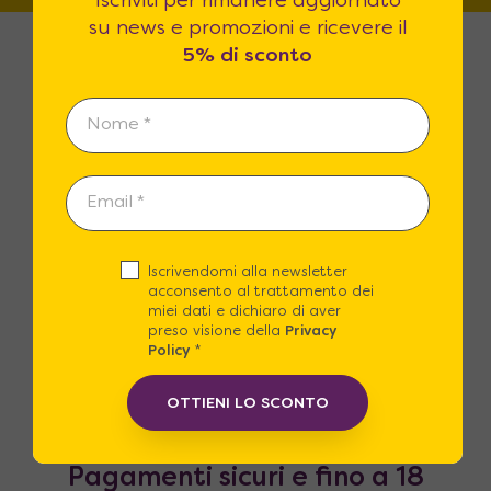
Iscriviti per rimanere aggiornato
su news e promozioni e ricevere il
5% di sconto
Spedizioni Gratuite
Spedizione Gratuita in tutta Italia o
con un piccolo contributo puoi
Iscrivendomi alla newsletter
scegliere il nostro Servizio in guanti
acconsento al trattamento dei
bianchi.
miei dati e dichiaro di aver
preso visione della
Privacy
Policy
*
OTTIENI LO SCONTO
Pagamenti sicuri e fino a 18