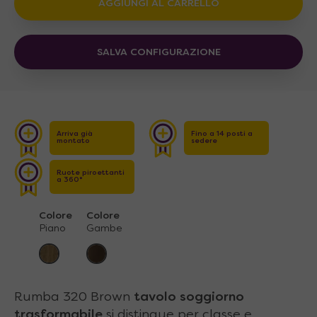
AGGIUNGI AL CARRELLO
SALVA CONFIGURAZIONE
Arriva già
Fino a 14 posti a
montato
sedere
Ruote piroettanti
a 360°
Colore
Colore
Piano
Gambe
Rumba 320 Brown
tavolo soggiorno
trasformabile
si distingue per classe e