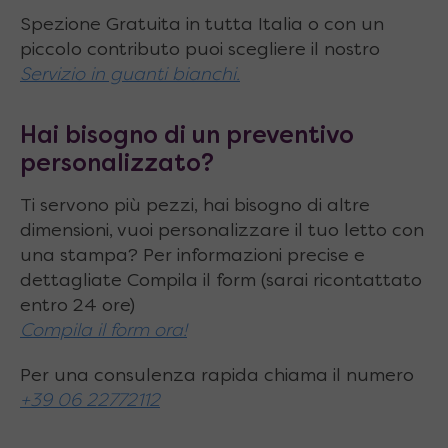
l’apertura semplice e facile per tutti
Spezione Gratuita in tutta Italia o con un
piccolo contributo puoi scegliere il nostro
Caratteristiche tecniche:
Servizio in guanti bianchi.
Dimensioni
tutto
chiuso
: 122 x 80 x H.41 cm
Hai bisogno di un preventivo
Dimensioni
tutto
aperto
: 322 x 80 x H.76
personalizzato?
cm
Ti servono più pezzi, hai bisogno di altre
Estensioni
possibili piano tavolo: 122 ⇄ 172
dimensioni, vuoi personalizzare il tuo letto con
⇄ 222 ⇄ 272 ⇄ 322 cm
una stampa? Per informazioni precise e
dettagliate Compila il form (sarai ricontattato
Larghezza piano
(fissa): ⇿ 80 cm
entro 24 ore)
Compila il form ora!
Altezza piano
: 41 ⇵ 76 cm
Tipo di allunghe
: 2 interne e 2 esterne
Per una consulenza rapida chiama il numero
+39 06 22772112
Numero e dimensioni allunghe
: 4 da 80 x 50
cm