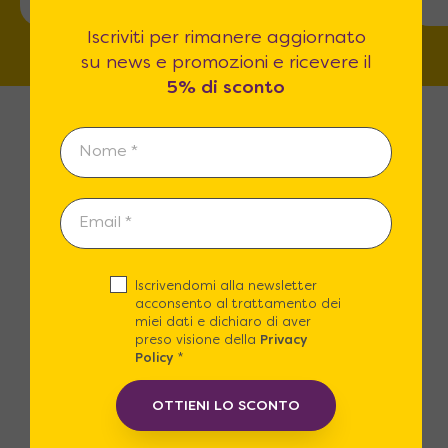
Iscriviti per rimanere aggiornato
su news e promozioni e ricevere il
5% di sconto
Spedizioni Gratuite
Spedizione Gratuita in tutta Italia o
Iscrivendomi alla newsletter
acconsento al trattamento dei
con un piccolo contributo puoi
miei dati e dichiaro di aver
scegliere il nostro Servizio in guanti
preso visione della
Privacy
bianchi.
Policy
*
OTTIENI LO SCONTO