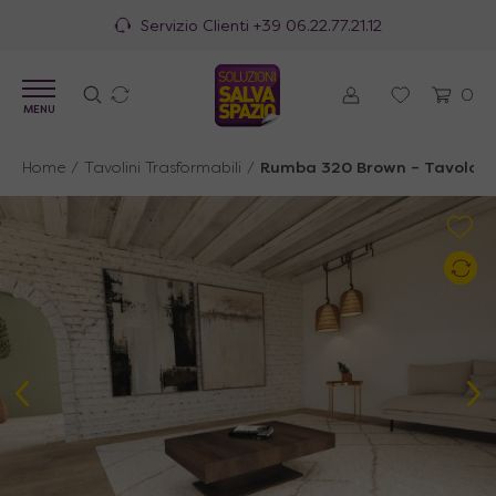
Servizio Clienti
+39 06.22.77.21.12
0
MENU
Home
/
Tavolini Trasformabili
/
Rumba 320 Brown – Tavolo so