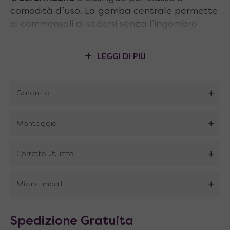
comodità d’uso. La gamba centrale permette
ai commensali di sedersi senza l’ingombro
delle classiche 4 gambe laterali e il suo piano
può essere
sollevato ed esteso fino 322 cm
LEGGI DI PIÙ
per ospitare
14 persone sedute
. La base è
corredata di
rotelle piroettanti nascoste
per
movimentare nello spazio il tavolo con la
Garanzia
massima facilità e può essere
regolata in
altezza da 41 a 76 cm
Montaggio
Punti di forza
tavolo soggiorno
trasformabile
:
Corretto Utilizzo
Dimensioni ridotte quando chiuso
Misure imballi
2 prolunghe incorporate nel piano tavolo e
2 esterne
Spedizione Gratuita
Meccanismo studiato per rendere