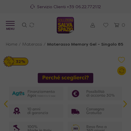
100% Made in Italy
0
MENU
Home
/
Materassi
/
Materasso Memory Gel – Singolo 85
32%