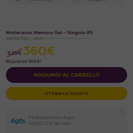
Materasso Memory Gel – Singolo 85
MEMG.085.-.MEM--------.------------
360
€
529
€
Risparmi
169
€
!
AGGIUNGI AL CARRELLO
OTTIENI LO SCONTO
Finanziamento Agos
TASSO 0 in 18 mesi