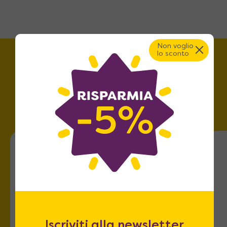
Non voglio
lo sconto
Trova lo store più vicino a
te!
Roma
Via dell'Omo 101
Iscriviti alla newsletter