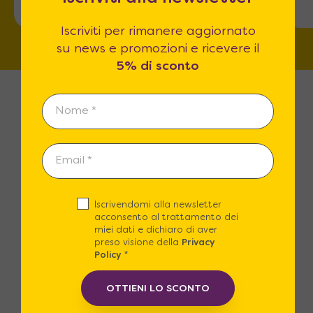
Iscriviti per rimanere aggiornato
su news e promozioni e ricevere il
5% di sconto
Spedizioni Gratuite
Iscrivendomi alla newsletter
Spedizione Gratuita in tutta Italia o
acconsento al trattamento dei
con un piccolo contributo puoi
miei dati e dichiaro di aver
scegliere il nostro Servizio in guanti
preso visione della
Privacy
Policy
*
bianchi.
OTTIENI LO SCONTO