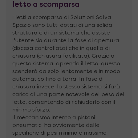
letto a scomparsa
Altre caratteristiche:
I letti a scomparsa di Soluzioni Salva
Spazio sono tutti dotati di una solida
Saldatura a laser delle lastre interne
(evita
struttura e di un sistema che assiste
l’uso di colle che possono provocare
l'utente sia durante la fase di apertura
allergie o macchiare la fodera)
(discesa controllata) che in quella di
chiusura (chiusura facilitata). Grazie a
Retina di protezione
anti usura della
questo sistema, aprendo il letto, questo
lastra interna
scenderà da solo lentamente e in modo
Maniglie di stoffa
automatico fino a terra. In fase di
chiusura invece, lo stesso sistema si farà
Cordone cucito lungo i bordi
per durabilità
carico di una parte notevole del peso del
letto, consentendo di richiuderlo con il
Sfoderabile
minimo sforzo.
Lavabile
Il meccanismo interno a pistoni
pneumatici ha ovviamente delle
Hydro Gel
: è una nuova schiuma contenente
specifiche di pesi minimo e massimo