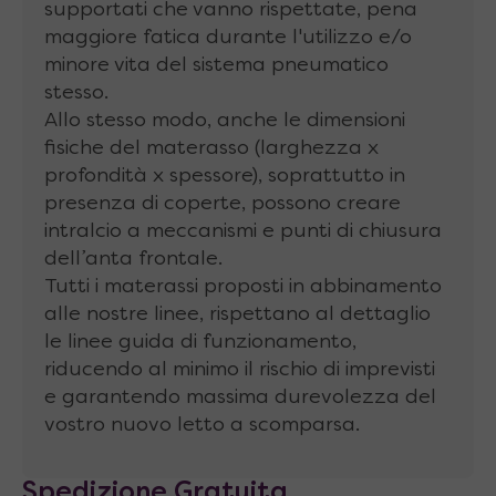
nella mescola delle micro particelle di Gel,
supportati che vanno rispettate, pena
progettata per apportare al materiale una
maggiore fatica durante l'utilizzo e/o
maggiore freschezza. Non necessita di alcuna
minore vita del sistema pneumatico
pellicola contenitiva, in quanto perfettamente
stesso.
stabile e dermatologicamente testato. La
Allo stesso modo, anche le dimensioni
funzione del HydroGel è di mantenere bassa
fisiche del materasso (larghezza x
la temperatura del corpo nei mesi più caldi
profondità x spessore), soprattutto in
dell’anno.
presenza di coperte, possono creare
Memory Foam
: il Memory Foam dei nostri
intralcio a meccanismi e punti di chiusura
materassi è composto da schiuma
dell’anta frontale.
poliuretanica a lenta memoria, e offre un
Tutti i materassi proposti in abbinamento
sostegno ottimale con una bassa sensibilità
alle nostre linee, rispettano al dettaglio
alle variazioni climatiche. Indeformabile nel
le linee guida di funzionamento,
tempo ed ecologico, conforma perfettamente
riducendo al minimo il rischio di imprevisti
al corpo, distribuendo il peso in modo
e garantendo massima durevolezza del
uniforme. Quello in uso è tra i pochi poliuretani
vostro nuovo letto a scomparsa.
viscoelastici non termosensibili, il che vale a
dire che il memory mantiene le proprie
Spedizione Gratuita