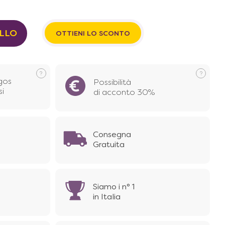
ELLO
OTTIENI LO SCONTO
gos
Possibilità
si
di acconto 30%
Consegna
Gratuita
Siamo i n° 1
in Italia