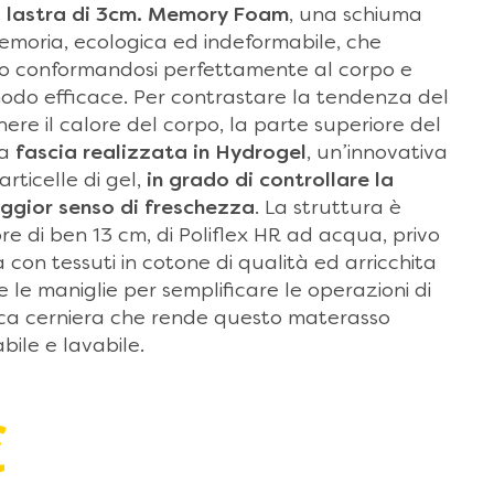
a
lastra di 3cm. Memory Foam
, una schiuma
emoria, ecologica ed indeformabile, che
o conformandosi perfettamente al corpo e
 modo efficace. Per contrastare la tendenza del
e il calore del corpo, la parte superiore del
na
fascia realizzata in Hydrogel
, un’innovativa
rticelle di gel,
in grado di controllare la
ggior senso di freschezza
. La struttura è
 di ben 13 cm, di Poliflex HR ad acqua, privo
ita con tessuti in cotone di qualità ed arricchita
e le maniglie per semplificare le operazioni di
ica cerniera che rende questo materasso
ile e lavabile.
€