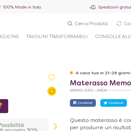
100% Made in Italy
Spedizioni gratu
Cerca Prodotti
Co
ICUCINE
TAVOLINI TRASFORMABILI
CONSOLLE ALL
A casa tua in 21~26 giorni
Materasso Memory
MEMG.090.-.MEM--------.---
Condividi
Condividi
Questo materasso è comp
per produrre un risultat