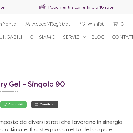
ite
Pagamenti sicuri e fino a 18 rate
nfronta
Accedi/Registrati
Wishlist
0
UNGABILI
CHI SIAMO
SERVIZI
BLOG
CONTATT
 Gel – Singolo 90
---------
Condividi
Condividi
osto da diversi strati che lavorano in sinergia
o ottimale. Il sostegno corretto del corpo è