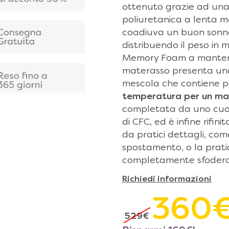
ottenuto grazie ad un
poliuretanica a lenta m
coadiuva un buon sonn
distribuendo il peso in
Memory Foam a mantener
materasso presenta u
mescola che contiene pa
temperatura per un ma
completata da uno cuore
di CFC, ed è infine rifin
da pratici dettagli, com
spostamento, o la prat
completamente sfoderab
Richiedi informazioni
360
529
€