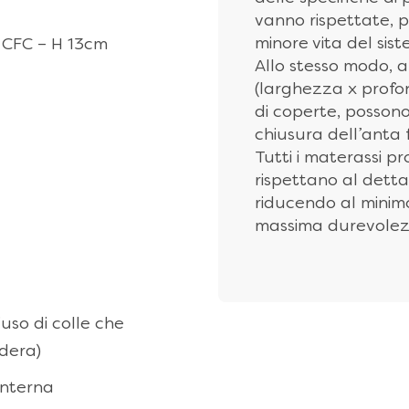
vanno rispettate, p
minore vita del si
 CFC – H 13cm
Allo stesso modo, a
(larghezza x profon
di coperte, possono
chiusura dell’anta 
Tutti i materassi p
rispettano al detta
riducendo al minimo 
massima durevolezz
’uso di colle che
dera)
interna