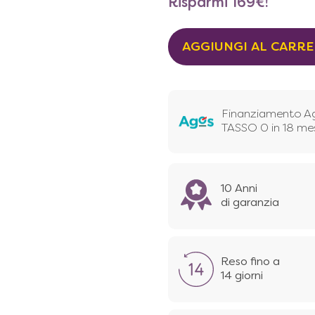
Risparmi
169
€
!
AGGIUNGI AL CARR
Finanziamento A
TASSO 0 in 18 me
10 Anni
di garanzia
Reso fino a
14 giorni