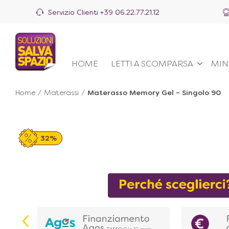
Servizio Clienti
+39 06.22.77.21.12
HOME
LETTI A SCOMPARSA
MIN
Home
/
Materassi
/
Materasso Memory Gel – Singolo 90
32%