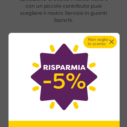
con un piccolo contributo puoi
scegliere il nostro Servizio in guanti
bianchi.
Non voglio
lo sconto
Pagamenti sicuri e fino a 18
rate
Pagamento con carte di credito,
bonifico bancario, con acconto
anticipato all'ordine e saldo pochi
giorni prima della consegna, oppure
con finanziamento fino a 18 rate.