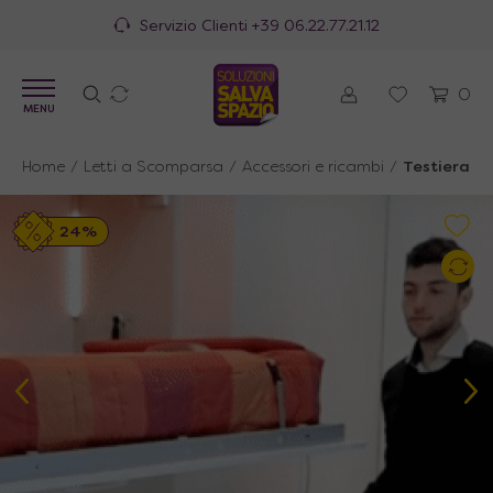
Servizio Clienti
+39 06.22.77.21.12
0
MENU
Home
/
Letti a Scomparsa
/
Accessori e ricambi
/
Testiera re
24%