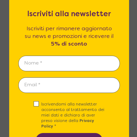
Iscriviti alla newsletter
Iscriviti per rimanere aggiornato
su news e promozioni e ricevere il
5% di sconto
Reso fino a 365 giorni
14 giorni di legge per il reso? Noi li
estendiamo fino a 365! Siamo certi che
la qualità dei prodotti sarà superiore
alle vostre attese.
Iscrivendomi alla newsletter
acconsento al trattamento dei
miei dati e dichiaro di aver
preso visione della
Privacy
Policy
*