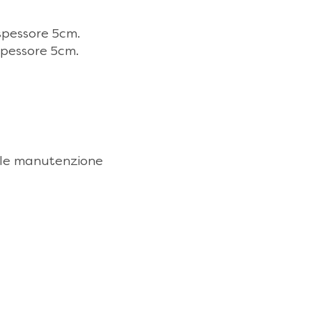
 spessore 5cm.
 spessore 5cm.
acile manutenzione