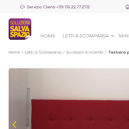
Servizio Clienti
+39 06.22.77.21.12
HOME
LETTI A SCOMPARSA
MIN
Home
/
Letti a Scomparsa
/
Accessori e ricambi
/
Testiera p