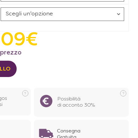
409
€
 prezzo
ELLO
gos
Possibilità
si
di acconto 30%
Consegna
Gratuita