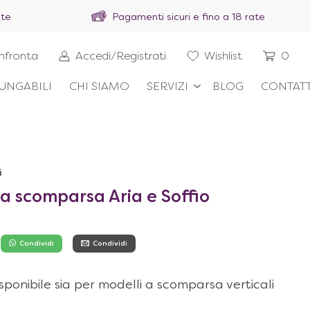
ite
Pagamenti sicuri e fino a 18 rate
nfronta
Accedi/Registrati
Wishlist
0
UNGABILI
CHI SIAMO
SERVIZI
BLOG
CONTATT
i
i a scomparsa Aria e Soffio
Condividi
Condividi
disponibile sia per modelli a scomparsa verticali