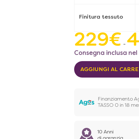
Finitura tessuto
229
€
–
Consegna inclusa nel
AGGIUNGI AL CARR
Finanziamento A
TASSO 0 in 18 me
10 Anni
di garanzia