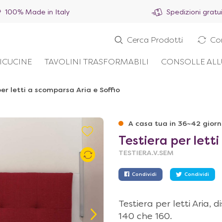
100% Made in Italy
Spedizioni gratu
Cerca Prodotti
Co
ICUCINE
TAVOLINI TRASFORMABILI
CONSOLLE ALL
er letti a scomparsa Aria e Soffio
A casa tua in 36~42 giorn
Testiera per lett
TESTIERA.V.SEM
Condividi
Condividi
Testiera per letti Aria, 
140 che 160.