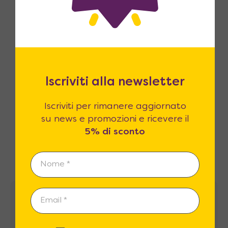
estendiamo fino a 365! Siamo certi che
la qualità dei prodotti sarà superiore
alle vostre attese.
Iscriviti alla newsletter
Iscriviti per rimanere aggiornato
Clienti Soddisfatti
su news e promozioni e ricevere il
Le recensioni dei nostri clienti sono il
5% di sconto
nostro miglior biglietto da visita.
Recensioni