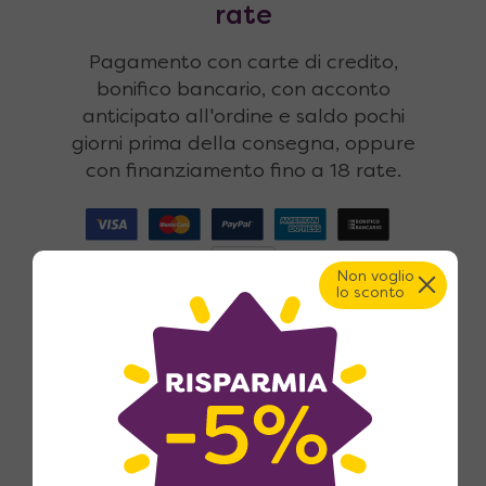
rate
Pagamento con carte di credito,
bonifico bancario, con acconto
anticipato all'ordine e saldo pochi
giorni prima della consegna, oppure
con finanziamento fino a 18 rate.
Non voglio
lo sconto
Reso fino a 365 giorni
14 giorni di legge per il reso? Noi li