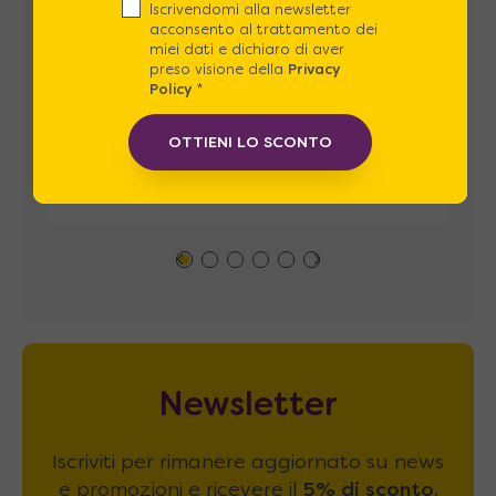
Iscrivendomi alla newsletter
acconsento al trattamento dei
miei dati e dichiaro di aver
preso visione della
Privacy
Policy
*
OTTIENI LO SCONTO
Newsletter
Iscriviti per rimanere aggiornato su news
e promozioni e ricevere il
5% di sconto
.