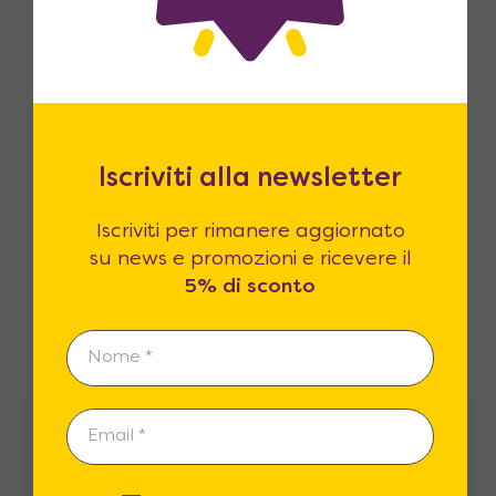
estendiamo fino a 365! Siamo certi che
la qualità dei prodotti sarà superiore
alle vostre attese.
Iscriviti alla newsletter
Iscriviti per rimanere aggiornato
Clienti Soddisfatti
su news e promozioni e ricevere il
Le recensioni dei nostri clienti sono il
5% di sconto
nostro miglior biglietto da visita.
Recensioni