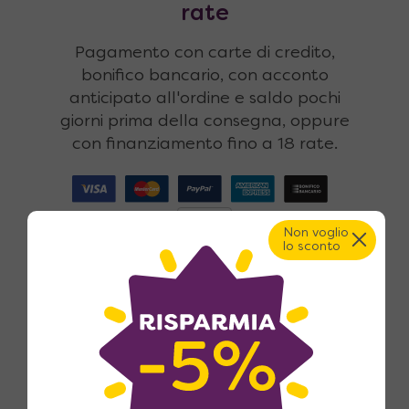
rate
Pagamento con carte di credito,
bonifico bancario, con acconto
anticipato all'ordine e saldo pochi
giorni prima della consegna, oppure
con finanziamento fino a 18 rate.
Non voglio
lo sconto
Reso fino a 365 giorni
14 giorni di legge per il reso? Noi li