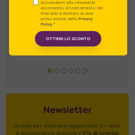
Iscrivendomi alla newsletter
acconsento al trattamento dei
miei dati e dichiaro di aver
preso visione della
Privacy
Policy
*
OTTIENI LO SCONTO
Newsletter
Iscriviti per rimanere aggiornato su news
e promozioni e ricevere il
5% di sconto
.