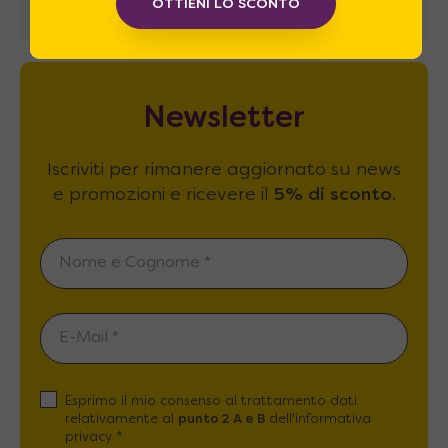
OTTIENI LO SCONTO
Newsletter
Iscriviti per rimanere aggiornato su news
e promozioni e ricevere il
5% di sconto
.
Esprimo il mio consenso al trattamento dati
relativamente al
punto 2 A e B
dell'informativa
privacy *