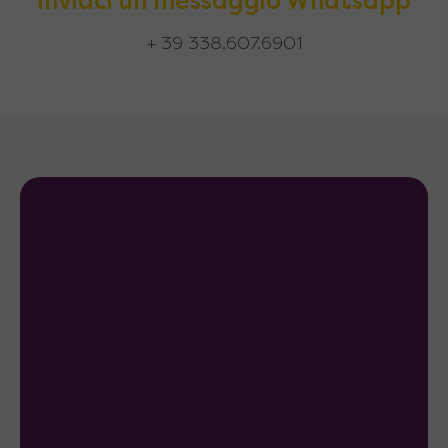
Inviaci un messaggio Whatsapp
+ 39 338.607.6901