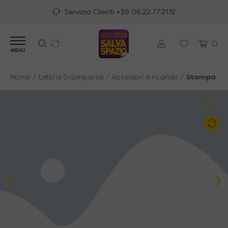
Servizio Clienti
+39 06.22.77.21.12
0
MENU
Home
/
Letti a Scomparsa
/
Accessori e ricambi
/
Stampa su 