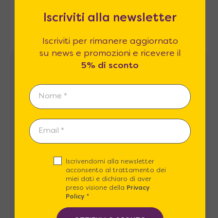
Le recensioni dei nostri clienti sono il
nostro miglior biglietto da visita.
Iscriviti alla newsletter
Iscriviti per rimanere aggiornato
su news e promozioni e ricevere il
5% di sconto
Recensioni
Iscrivendomi alla newsletter
acconsento al trattamento dei
miei dati e dichiaro di aver
preso visione della
Privacy
Policy
*