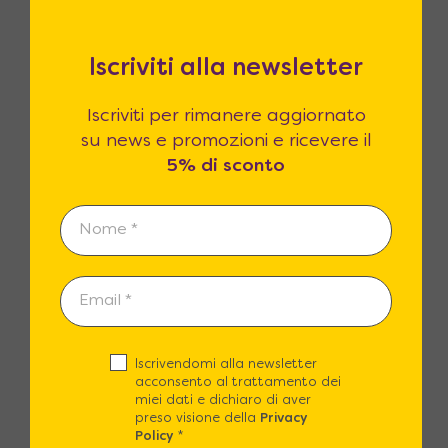
Iscriviti alla newsletter
Iscriviti per rimanere aggiornato
su news e promozioni e ricevere il
5% di sconto
Reso fino a 365 giorni
14 giorni di legge per il reso? Noi li
estendiamo fino a 365! Siamo certi che
la qualità dei prodotti sarà superiore
alle vostre attese.
Iscrivendomi alla newsletter
acconsento al trattamento dei
miei dati e dichiaro di aver
preso visione della
Privacy
Policy
*