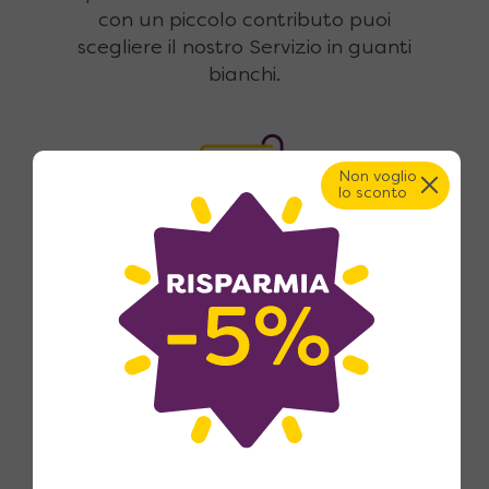
con un piccolo contributo puoi
scegliere il nostro Servizio in guanti
bianchi.
Non voglio
lo sconto
Pagamenti sicuri e fino a 18
rate
Pagamento con carte di credito,
bonifico bancario, con acconto
anticipato all'ordine e saldo pochi
giorni prima della consegna, oppure
con finanziamento fino a 18 rate.