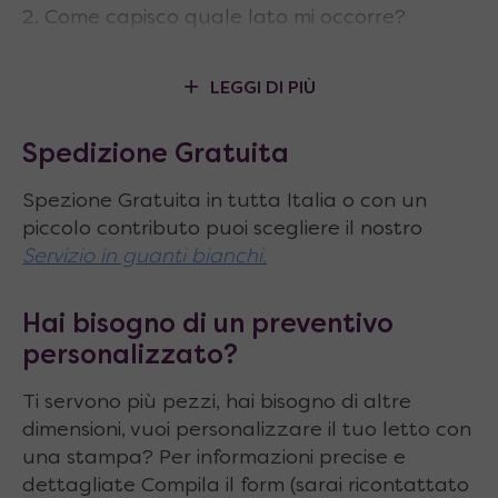
Come capisco quale lato mi occorre?
Il lato/verso dei componenti del mobile si
ricava sempre
guardando il letto dal
LEGGI DI PIÙ
centro della stanza
. Tutto ciò che si
trova a sinistra (fianco, pannelli frontale,
Spedizione Gratuita
staffa, piede, etc.) è sinistro, tutto ciò che
Spezione Gratuita in tutta Italia o con un
si trova a destra è destro.
piccolo contributo puoi scegliere il nostro
Come si monta?
Servizio in guanti bianchi.
La parte interna alla rete è accessibile
smontando la doga in legno in
Hai bisogno di un preventivo
corrispondenza della feritoia di
personalizzato?
movimento sul tubolare. Sono presenti 2
Ti servono più pezzi, hai bisogno di altre
viti che la bloccano sulla barra interna,
dimensioni, vuoi personalizzare il tuo letto con
con fori filettati, che scorre nel tibolare e
una stampa? Per informazioni precise e
si collega al piede. La parte con occhiello
dettagliate Compila il form (sarai ricontattato