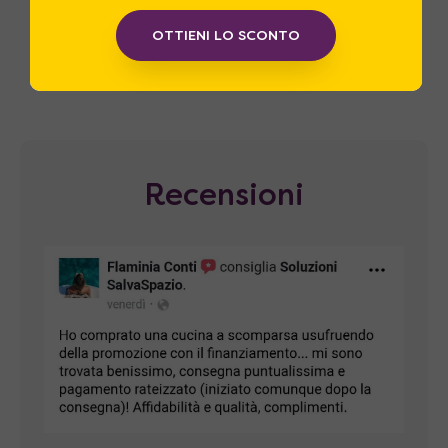
Clienti Soddisfatti
OTTIENI LO SCONTO
Le recensioni dei nostri clienti sono il
nostro miglior biglietto da visita.
Recensioni