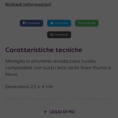
Richiedi informazioni
Condividi
Condividi
Condividi
Condividi
Caratteristiche tecniche
Maniglia in alluminio anodizzato lucido,
compatibile con tutti i letti delle linee Piuma e
Neve
Dimensioni 22 x 4 cm
Applicazione a mezzo viti sui 2 fori predisposti
(viti di fissaggio non incluse)
LEGGI DI PIÙ