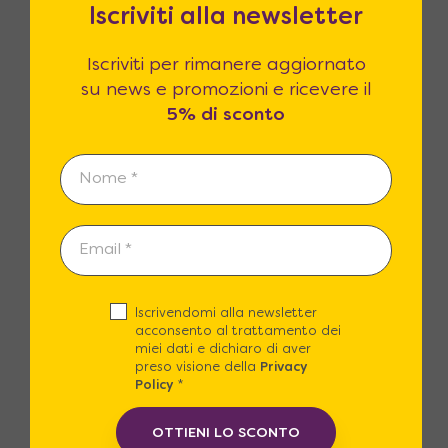
Iscriviti alla newsletter
Iscriviti per rimanere aggiornato
Reso fino a 365 giorni
su news e promozioni e ricevere il
5% di sconto
14 giorni di legge per il reso? Noi li
estendiamo fino a 365! Siamo certi che
la qualità dei prodotti sarà superiore
alle vostre attese.
Iscrivendomi alla newsletter
acconsento al trattamento dei
Clienti Soddisfatti
miei dati e dichiaro di aver
preso visione della
Privacy
Le recensioni dei nostri clienti sono il
Policy
*
nostro miglior biglietto da visita.
OTTIENI LO SCONTO