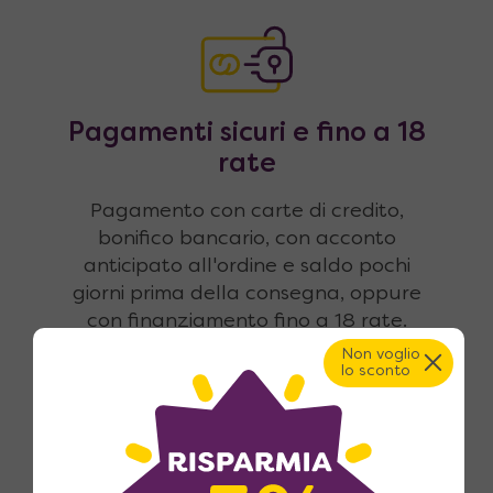
Pagamenti sicuri e fino a 18
rate
Pagamento con carte di credito,
bonifico bancario, con acconto
anticipato all'ordine e saldo pochi
giorni prima della consegna, oppure
con finanziamento fino a 18 rate.
Non voglio
lo sconto