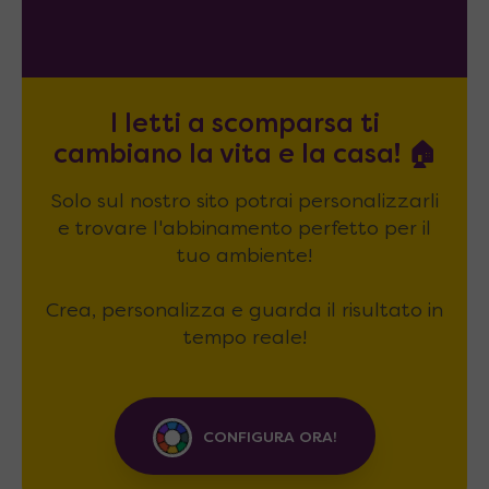
I letti a scomparsa ti
cambiano la vita e la casa! 🏠
Solo sul nostro sito potrai personalizzarli
e trovare l'abbinamento perfetto per il
tuo ambiente!
Crea, personalizza e guarda il risultato in
tempo reale!
CONFIGURA ORA!