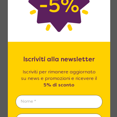
Reso fino a 365 giorni
14 giorni di legge per il reso? Noi li
estendiamo fino a 365! Siamo certi che
la qualità dei prodotti sarà superiore
alle vostre attese.
Iscriviti alla newsletter
Iscriviti per rimanere aggiornato
su news e promozioni e ricevere il
5% di sconto
Clienti Soddisfatti
Le recensioni dei nostri clienti sono il
nostro miglior biglietto da visita.