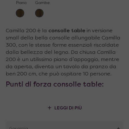
Piano
Gambe
Camilla 200 è la
consolle table
in versione
small della bella consolle allungabile Camilla
300, con le stesse forme essenziali riscaldate
dalla bellezza del legno. Da chiusa Camilla
200 è un utilissimo piano d’appoggio, mentre
da aperta, diventa un tavolo da pranzo da
ben 200 cm, che può ospitare 10 persone.
Punti di forza
consolle table
:
Design in stile danese
LEGGI DI PIÙ
Meccanismo studiato per rendere
l’apertura semplice e facile per tutti
Garanzia