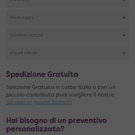
Caratteristiche tecniche:
Dimensioni consolle chiusa/estesa al
Montaggio
massimo: L.90 x 43↔199 x H.78 cm
Corretto Utilizzo
3 allunghe in dotazione, con incastro a
perni
Misure imballi
Dimensioni singole allunghe: 90 x 52 cm
Estensioni possibili: 43 cm, 95 cm, 147 cm, 199
Spedizione Gratuita
cm
Spezione Gratuita in tutta Italia o con un
Sistema di allungamento telescopico in
piccolo contributo puoi scegliere il nostro
metallo
Servizio in guanti bianchi.
Pannelli in nobilitato di alta qualità con
Hai bisogno di un preventivo
foglio melaminico a spessore maggiorato
personalizzato?
Supporto centrale con doppio