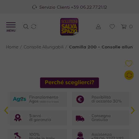
77.21.12
100% Made in Ital
0
MENU
Home
/
Consolle Allungabili
/
Camilla 200 – Consolle allungab