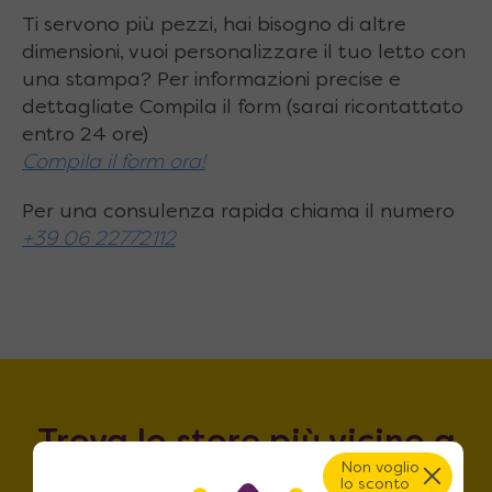
Ti servono più pezzi, hai bisogno di altre
appoggiaterra in metallo incluso
dimensioni, vuoi personalizzare il tuo letto con
una stampa? Per informazioni precise e
dettagliate Compila il form (sarai ricontattato
entro 24 ore)
Compila il form ora!
Per una consulenza rapida chiama il numero
+39 06 22772112
Trova lo store più vicino a
Non voglio
te!
lo sconto