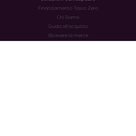
Finanziamento Tasso Zero
Chi Siamo
Guida all’acquisto
Ricevere la merce
Consegne & Spedizioni
Termini e Condizioni
Privacy & Cookie Policy
Preferenze Cookie
Faq
Il mio account
Accedi/Registrati
Wishlist