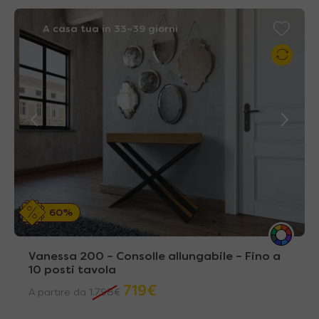
A casa tua in 33~39 giorni
60%
Vanessa 200 – Consolle allungabile – Fino a
10 posti tavola
719
€
A partire da
1.798
€