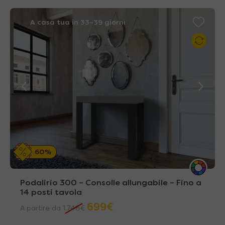
A casa tua in 33~39 giorni
60%
Podalirio 300 – Consolle allungabile – Fino a
14 posti tavola
699
€
A partire da
1.748
€