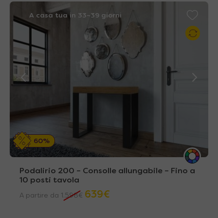
A casa tua in 33~39 giorni
60%
Podalirio 200 – Consolle allungabile – Fino a
10 posti tavola
639
€
A partire da
1.598
€