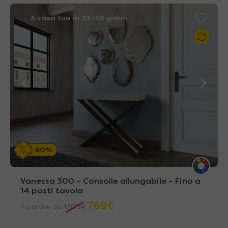
A casa tua in 33~39 giorni
60%
Vanessa 300 – Consolle allungabile – Fino a
14 posti tavola
769
€
A partire da
1.923
€