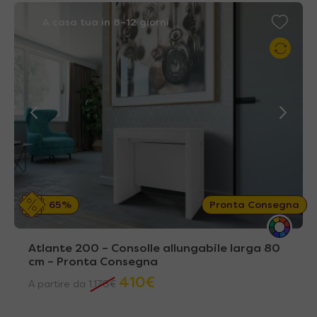
A casa tua in 8~12 giorni
65%
Pronta Consegna
Atlante 200 – Consolle allungabile larga 80
cm – Pronta Consegna
410
€
A partire da
1.178
€