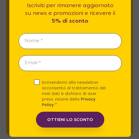
Iscriviti per rimanere aggiornato
Iscriviti per rimanere aggiornato su news
su news e promozioni e ricevere il
e promozioni e ricevere il
5% di sconto
.
5% di sconto
Iscrivendomi alla newsletter
Esprimo il mio consenso al trattamento dati
acconsento al trattamento dei
relativamente al
punto 2 A e B
dell'informativa
miei dati e dichiaro di aver
privacy *
preso visione della
Privacy
Policy
*
REGISTRATI
OTTIENI LO SCONTO