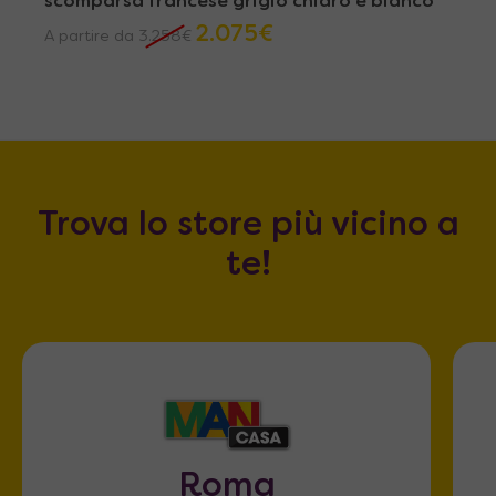
scomparsa francese grigio chiaro e bianco
2.075
€
A partire da
3.258
€
Trova lo store più vicino a
te!
Roma