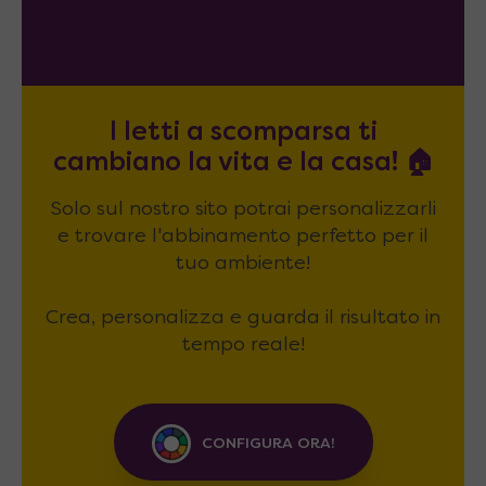
I letti a scomparsa ti
cambiano la vita e la casa! 🏠
Solo sul nostro sito potrai personalizzarli
e trovare l'abbinamento perfetto per il
tuo ambiente!
Crea, personalizza e guarda il risultato in
tempo reale!
CONFIGURA ORA!