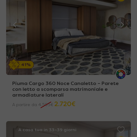
41%
Piuma Cargo 360 Noce Canaletto – Parete
con letto a scomparsa matrimoniale e
armadiature laterali
2.720
€
A partire da
4.595
€
A casa tua in 33~39 giorni