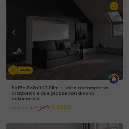
40%
Soffio Sofa 140 Slim – Letto a scomparsa
orizzontale due piazze con divano
automatico
3.550
€
A partire da
5.887
€