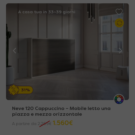
A casa tua in 33~39 giorni
31%
Neve 120 Cappuccino – Mobile letto una
piazza e mezza orizzontale
1.560
€
A partire da
2.269
€