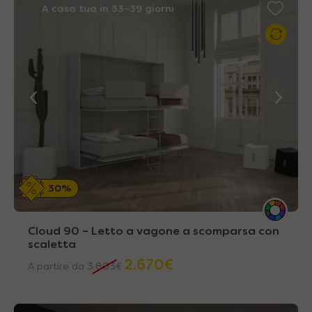
A casa tua in 33~39 giorni
30%
Cloud 90 – Letto a vagone a scomparsa con
scaletta
2.670
€
A partire da
3.803
€