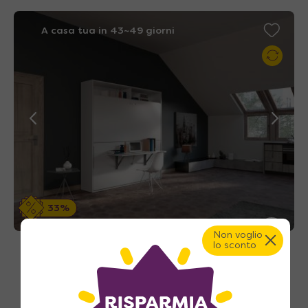
A casa tua in 43~49 giorni
33%
Non voglio
lo sconto
Nuvola Desk 85 – Letto a scomparsa a
castello orizzontale con scrivania
3.190
€
A partire da
4.728
€