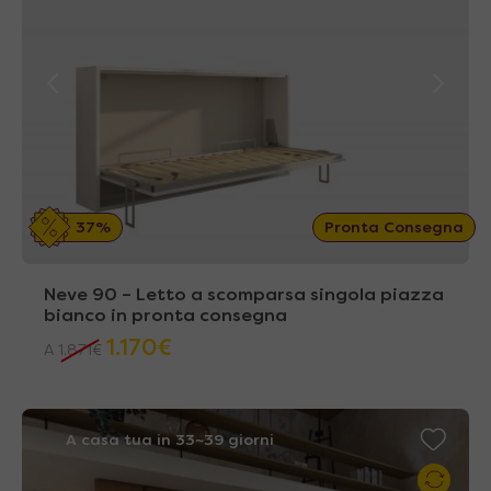
37%
Pronta Consegna
Neve 90 – Letto a scomparsa singola piazza
bianco in pronta consegna
1.170
€
A
1.871
€
A casa tua in 33~39 giorni