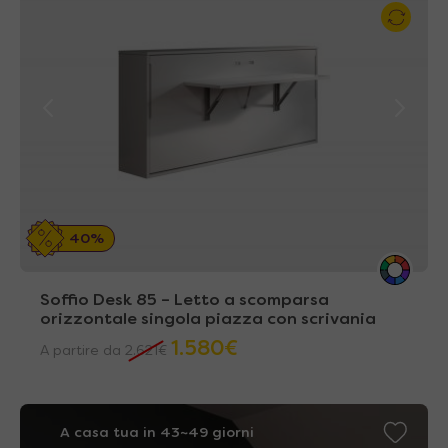
40%
Soffio Desk 85 – Letto a scomparsa
orizzontale singola piazza con scrivania
1.580
€
A partire da
2.621
€
A casa tua in 43~49 giorni