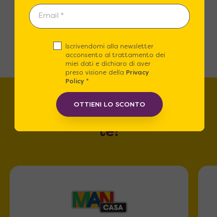
→
1
2
3
4
…
8
9
10
Iscrivendomi alla newsletter
acconsento al trattamento dei
miei dati e dichiaro di aver
preso visione della
Privacy
Policy
*
OTTIENI LO SCONTO
Trova lo store più vicino a
te!