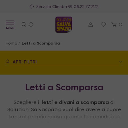
100% Made in Italy
0
MENU
Home
/
Letti a Scomparsa
APRI FILTRI
Letti a Scomparsa
Scegliere i
letti e divani a scomparsa
di
Soluzioni Salvaspazio vuol dire avere a cuore
tanto il proprio riposo quanto la comodità di
una
camera da letto
o un
soggiorno
vivibili in