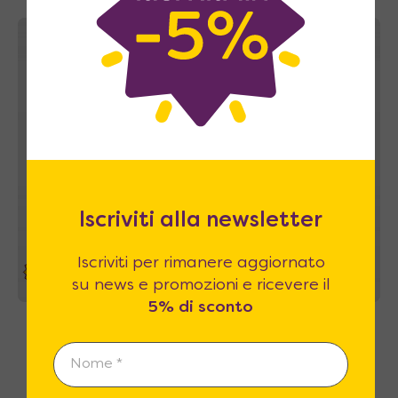
A casa tua in 43~49 giorni
Iscriviti alla newsletter
Iscriviti per rimanere aggiornato
39%
su news e promozioni e ricevere il
5% di sconto
Aria Sofa 160 Easy – Letto a scomparsa con
divano a movimento automatico
3.390
€
A partire da
5.540
€