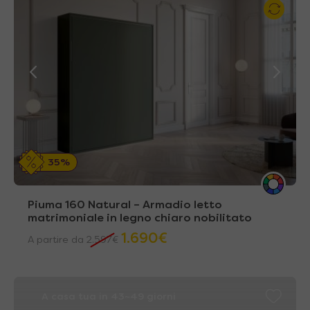
35%
Piuma 160 Natural – Armadio letto
matrimoniale in legno chiaro nobilitato
1.690
€
A partire da
2.597
€
A casa tua in 43~49 giorni