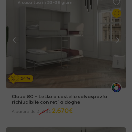
A casa tua in 33~39 giorni
24%
Cloud 80 – Letto a castello salvaspazio
richiudibile con reti a doghe
2.670
€
A partire da
3.528
€